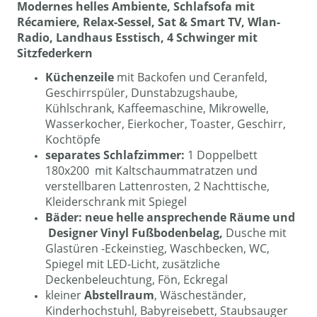
Modernes helles Ambiente, Schlafsofa mit
Récamiere, Relax-Sessel, Sat & Smart TV, Wlan-
Radio, Landhaus Esstisch, 4 Schwinger mit
Sitzfederkern
Küchenzeile
mit Backofen und Ceranfeld,
Geschirrspüler, Dunstabzugshaube,
Kühlschrank, Kaffeemaschine, Mikrowelle,
Wasserkocher, Eierkocher, Toaster, Geschirr,
Kochtöpfe
separates Schlafzimmer:
1 Doppelbett
180x200 mit Kaltschaummatratzen und
verstellbaren Lattenrosten, 2 Nachttische,
Kleiderschrank mit Spiegel
Bäder: neue helle ansprechende Räume und
Designer Vinyl Fußbodenbelag,
Dusche mit
Glastüren -Eckeinstieg, Waschbecken, WC,
Spiegel mit LED-Licht, zusätzliche
Deckenbeleuchtung, Fön, Eckregal
kleiner
Abstellraum
, Wäscheständer,
Kinderhochstuhl, Babyreisebett, Staubsauger