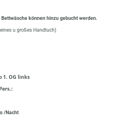
d Bettwäsche können hinzu gebucht werden.
leines u großes Handtuch)
1. OG links
Pers.:
ro /Nacht